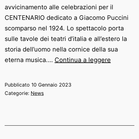
avvicinamento alle celebrazioni per il
CENTENARIO dedicato a Giacomo Puccini
scomparso nel 1924. Lo spettacolo porta
sulle tavole dei teatri d’italia e all’estero la
storia dell’uomo nella cornice della sua
“L’ALTRO
eterna musica.…
Continua a leggere
GIACOMO
prossime
Pubblicato
10 Gennaio 2023
date
Categorie:
News
15
e
18
Febbraio