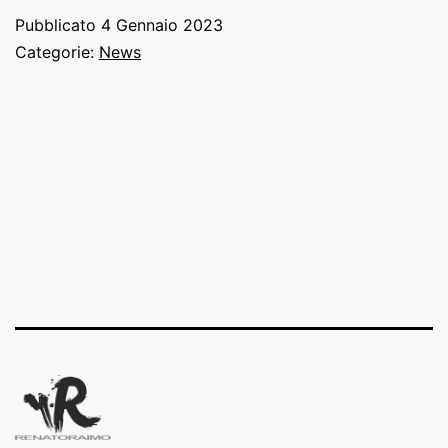
febbraio,
Pubblicato
4 Gennaio 2023
ore
Categorie:
News
21
–
L’ALTRO
GIACOMO
al
Teatro
di
Rapolano
(SI)