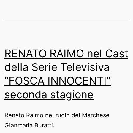
cultura
e
arti
figurative
2023’
RENATO RAIMO nel Cast
per
della Serie Televisiva
il
“FOSCA INNOCENTI”
teatro
seconda stagione
Renato Raimo nel ruolo del Marchese
Gianmaria Buratti.